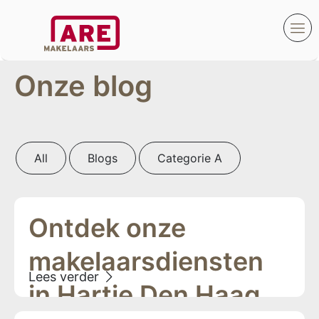
Onze blog
All
Blogs
Categorie A
Ontdek onze
makelaarsdiensten
in Hartje Den Haag