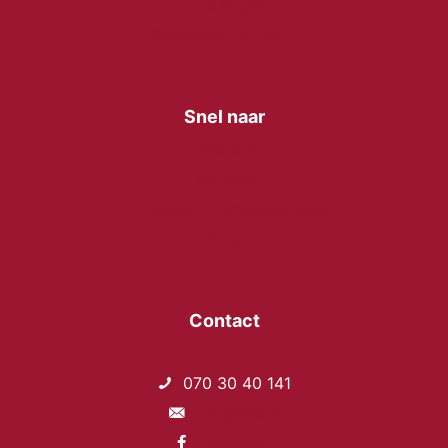
Huis kopen
Binnenkort te koop
Snel naar
Over ons
Ons team
Vrijblijvend verkoopadvies
Blog
Contact
070 30 40 141
info@are.nl
Facebook